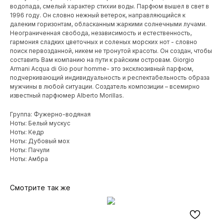
водопада, смелый характер стихии воды. Парфюм вышел в свет в
1996 году. Он словно нежный ветерок, направляющийся к
далеким горизонтам, обласканным жаркими солнечными лучами.
Неограниченная свобода, независимость и естественность,
гармония сладких цветочных и соленых морских нот - словно
поиск первозданной, никем не тронутой красоты. Он создан, чтобы
составить Вам компанию на пути к райским островам. Giorgio
Armani Acqua di Gio pour homme- это эксклюзивный парфюм,
подчеркивающий индивидуальность и респектабельность образа
мужчины в любой ситуации. Создатель композиции – всемирно
известный парфюмер Alberto Morillas.
Группа: Фужерно-водяная
Ноты: Белый мускус
Ноты: Кедр
Ноты: Дубовый мох
Ноты: Пачули
Ноты: Амбра
Смотрите так же