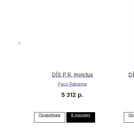
ous
D|S P.R. Invictus
D|
Paco Rabanne
5 312
р.
у
Подробнее
В корзину
По