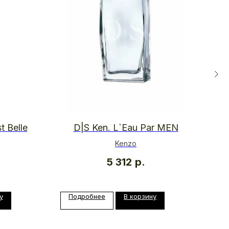
t Belle
D|S Ken. L`Eau Par MEN
Kenzo
5 312
р.
у
Подробнее
В корзину
П