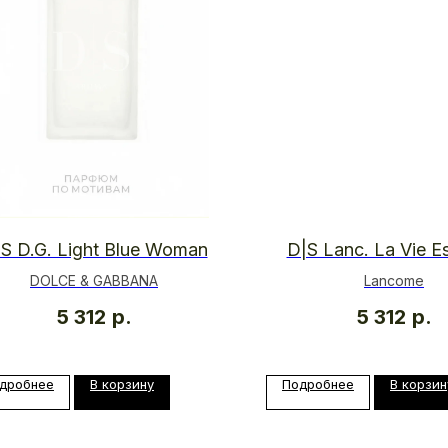
S D.G. Light Blue Woman
D|S Lanc. La Vie Es
DOLCE & GABBANA
Lancome
5 312
р.
5 312
р.
дробнее
В корзину
Подробнее
В корзин