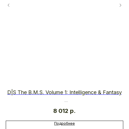
D|S The B.M.S. Volume 1: Intelligence & Fantasy
THE BEAUTIFUL MIND SERIES
8 012
р.
Подробнее