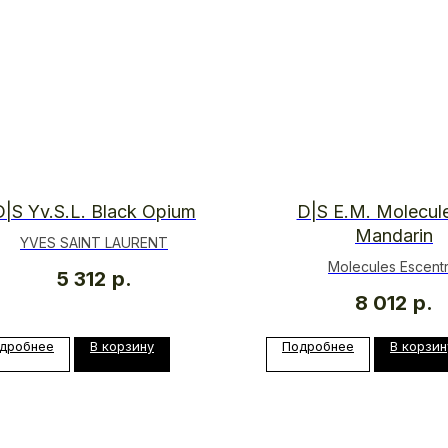
D|S Yv.S.L. Black Opium
D|S E.M. Molecule
Mandarin
YVES SAINT LAURENT
Molecules Escentr
5 312
р.
8 012
р.
дробнее
В корзину
Подробнее
В корзин