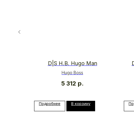
umes
D|S H.B. Hugo Man
Hugo Boss
5 312
р.
у
Подробнее
В корзину
По