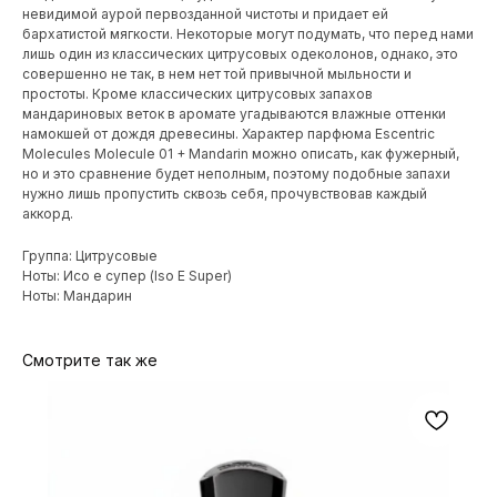
невидимой аурой первозданной чистоты и придает ей
бархатистой мягкости. Некоторые могут подумать, что перед нами
лишь один из классических цитрусовых одеколонов, однако, это
совершенно не так, в нем нет той привычной мыльности и
простоты. Кроме классических цитрусовых запахов
мандариновых веток в аромате угадываются влажные оттенки
намокшей от дождя древесины. Характер парфюма Escentric
Molecules Molecule 01 + Mandarin можно описать, как фужерный,
но и это сравнение будет неполным, поэтому подобные запахи
нужно лишь пропустить сквозь себя, прочувствовав каждый
аккорд.
Группа: Цитрусовые
Ноты: Исо е супер (Iso E Super)
Ноты: Мандарин
Смотрите так же