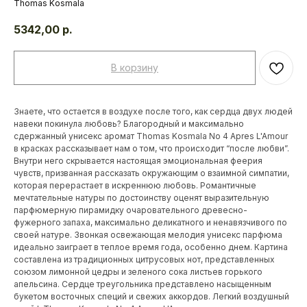
Thomas Kosmala
5342,00
р.
В корзину
Знаете, что остается в воздухе после того, как сердца двух людей
навеки покинула любовь? Благородный и максимально
сдержанный унисекс аромат Thomas Kosmala No 4 Apres L'Amour
в красках рассказывает нам о том, что происходит “после любви”.
Внутри него скрывается настоящая эмоциональная феерия
чувств, призванная рассказать окружающим о взаимной симпатии,
которая перерастает в искреннюю любовь. Романтичные
мечтательные натуры по достоинству оценят выразительную
парфюмерную пирамидку очаровательного древесно-
фужерного запаха, максимально деликатного и ненавязчивого по
своей натуре. Звонкая освежающая мелодия унисекс парфюма
идеально заиграет в теплое время года, особенно днем. Картина
составлена из традиционных цитрусовых нот, представленных
союзом лимонной цедры и зеленого сока листьев горького
апельсина. Сердце треугольника представлено насыщенным
букетом восточных специй и свежих аккордов. Легкий воздушный