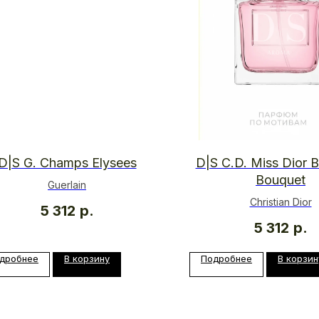
D|S G. Champs Elysees
D|S C.D. Miss Dior 
Bouquet
Guerlain
Christian Dior
5 312
р.
5 312
р.
дробнее
В корзину
Подробнее
В корзин