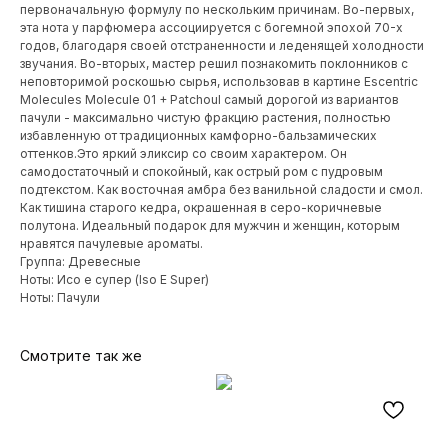
первоначальную формулу по нескольким причинам. Во-первых,
эта нота у парфюмера ассоциируется с богемной эпохой 70-х
годов, благодаря своей отстраненности и леденящей холодности
звучания. Во-вторых, мастер решил познакомить поклонников с
неповторимой роскошью сырья, использовав в картине Escentric
Molecules Molecule 01 + Patchoul самый дорогой из вариантов
пачули - максимально чистую фракцию растения, полностью
избавленную от традиционных камфорно-бальзамических
оттенков.Это яркий эликсир со своим характером. Он
самодостаточный и спокойный, как острый ром с пудровым
подтекстом. Как восточная амбра без ванильной сладости и смол.
Как тишина старого кедра, окрашенная в серо-коричневые
полутона. Идеальный подарок для мужчин и женщин, которым
нравятся пачулевые ароматы.
Группа: Древесные
Ноты: Исо е супер (Iso E Super)
Ноты: Пачули
Смотрите так же