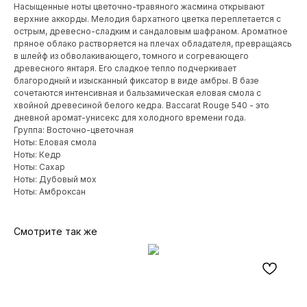
Насыщенные ноты цветочно-травяного жасмина открывают
верхние аккорды. Мелодия бархатного цветка переплетается с
острым, древесно-сладким и сандаловым шафраном. Ароматное
пряное облако растворяется на плечах обладателя, превращаясь
в шлейф из обволакивающего, томного и согревающего
древесного янтаря. Его сладкое тепло подчеркивает
благородный и изысканный фиксатор в виде амбры. В базе
сочетаются интенсивная и бальзамическая еловая смола с
хвойной древесиной белого кедра. Baccarat Rouge 540 - это
дневной аромат-унисекс для холодного времени года.
Группа: Восточно-цветочная
Ноты: Еловая смола
Ноты: Кедр
Ноты: Сахар
Ноты: Дубовый мох
Ноты: Амброксан
Смотрите так же