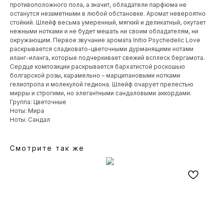
противоположного пола, а значит, обладатели парфюма не
останутся незаметными в любой обстановке. Аромат невероятно
стойкий. Шлейф весьма умеренный, мягкий и деликатный, окутает
нежными нотками и не будет мешать ни своим обладателям, ни
окружающим. Первое звучание аромата Initio Psychedelic Love
раскрывается сладковато-цветочными дурманящими нотами
иланг-иланга, которые подчеркивает свежий всплеск бергамота.
Сердце композиции раскрывается бархатистой роскошью
болгарской розы, карамельно – марципановыми нотками
гелиотропа и молекулой гедиона. Шлейф очарует прелестью
мирры и строгими, но элегантными сандаловыми аккордами.
Группа: Цветочные
Ноты: Мира
Ноты: Сандал
Смотрите так же