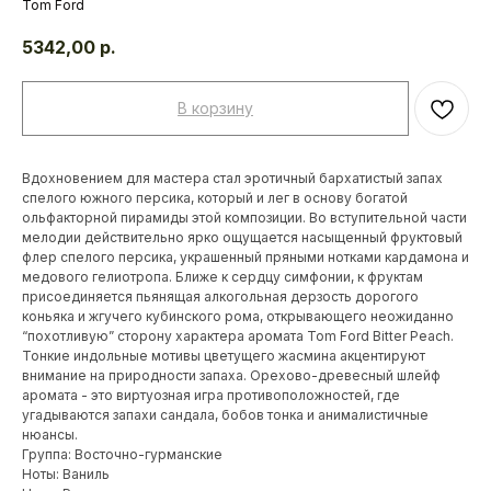
Tom Ford
5342,00
р.
В корзину
Вдохновением для мастера стал эротичный бархатистый запах
спелого южного персика, который и лег в основу богатой
ольфакторной пирамиды этой композиции. Во вступительной части
мелодии действительно ярко ощущается насыщенный фруктовый
флер спелого персика, украшенный пряными нотками кардамона и
медового гелиотропа. Ближе к сердцу симфонии, к фруктам
присоединяется пьянящая алкогольная дерзость дорогого
коньяка и жгучего кубинского рома, открывающего неожиданно
“похотливую” сторону характера аромата Tom Ford Bitter Peach.
Тонкие индольные мотивы цветущего жасмина акцентируют
внимание на природности запаха. Орехово-древесный шлейф
аромата - это виртуозная игра противоположностей, где
угадываются запахи сандала, бобов тонка и анималистичные
нюансы.
Группа: Восточно-гурманские
Ноты: Ваниль