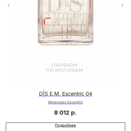
D|S E.M. Escentric 04
Molecules Escentric
8 012
р.
Подробнее