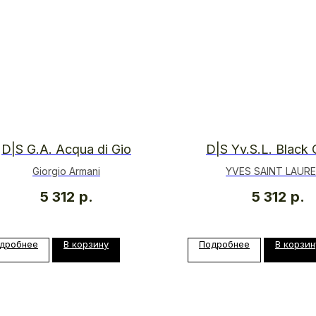
D|S G.A. Acqua di Gio
D|S Yv.S.L. Black
Giorgio Armani
YVES SAINT LAUR
5 312
р.
5 312
р.
дробнее
В корзину
Подробнее
В корзин