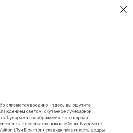
ебо сливаются воедино - здесь вы ощутите
слаждением светом, окутанное лучезарной
ты будоражат воображение - это первая
свежесть с ослепительным шлейфом. В аромате
Vuitton (Луи Вюиттон) сладкая пикантность цедры