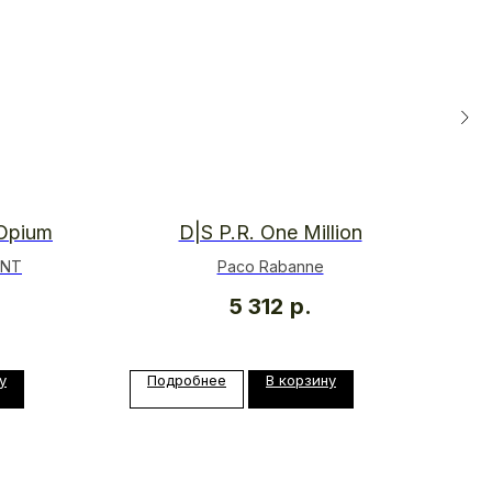
 Opium
D|S P.R. One Million
ENT
Paco Rabanne
5 312
р.
у
Подробнее
В корзину
П