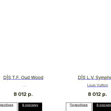
D|S T.F. Oud Wood
D|S L.V. Symph
Louis Vuitton
TOM FORD
8 012
р.
8 012
р.
дробнее
В корзину
Подробнее
В корзин