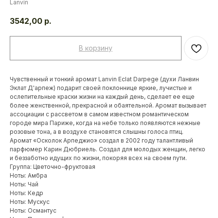
Lanvin
3542,00
р.
В корзину
Чувственный и тонкий аромат Lanvin Eclat Darpege (духи Ланвин
Эклат Д'арпеж) подарит своей поклоннице яркие, лучистые и
ослепительные краски жизни на каждый день, сделает ее еще
более женственной, прекрасной и обаятельной. Аромат вызывает
ассоциации с рассветом в самом известном романтическом
городе мира Париже, когда на небе только появляются нежные
розовые тона, а в воздухе становятся слышны голоса птиц.
Аромат «Осколок Арпеджио» создал в 2002 году талантливый
парфюмер Карин Дюбриель. Создал для молодых женщин, легко
и беззаботно идущих по жизни, покоряя всех на своем пути.
Группа: Цветочно-фруктовая
Ноты: Амбра
Ноты: Чай
Ноты: Кедр
Ноты: Мускус
Ноты: Османтус