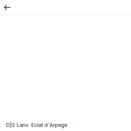
D|S Lanv. Eclat d`Arpege